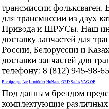
трансмиссии фольксваген. В
для трансмиссии из двух к
Привода и ШРУСы. Наш инт
доставку запчастей для тра
России, Белоруссии и Каза
доставки запчастей для тр
телефону: 8 (812) 945-98-6
Все бренды
Ate
Lemförder
NoName
ORD
Sachs
VAG OE
Под данным брендом предс
комплектующие различных 