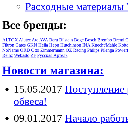
Расходные материал
Все бренды:
ALTOX
Alutec
Ate
AVA
Beru
Bilstein
Boge
Bosch
Brembo
Bremi
C
Filtron
Gates
GKN
Hella
Hepu
Hutchinson
INA
Knecht/Mahle
Koit
NoName
ORD
Otto Zimmermann
OZ Racing
Philips
Pilenga
Powerf
Reinz
Webasto
ZF
Русская Артель
Новости магазина:
15.05.2017
Поступление 
обвеса!
09.01.2017
Начало работ