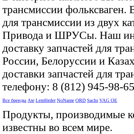
трансмиссии фольксваген. В
для трансмиссии из двух к
Привода и ШРУСы. Наш инт
доставку запчастей для тра
России, Белоруссии и Каза
доставки запчастей для тр
телефону: 8 (812) 945-98-6
Все бренды
Ate
Lemförder
NoName
ORD
Sachs
VAG OE
Продукты, производимые 
известны во всем мире.