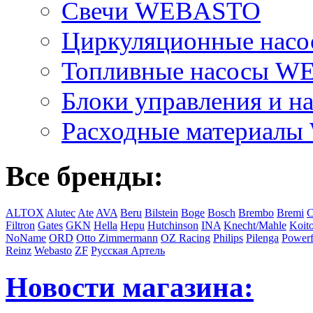
Свечи WEBASTO
Циркуляционные на
Топливные насосы 
Блоки управления и на
Расходные материал
Все бренды:
ALTOX
Alutec
Ate
AVA
Beru
Bilstein
Boge
Bosch
Brembo
Bremi
C
Filtron
Gates
GKN
Hella
Hepu
Hutchinson
INA
Knecht/Mahle
Koit
NoName
ORD
Otto Zimmermann
OZ Racing
Philips
Pilenga
Powerf
Reinz
Webasto
ZF
Русская Артель
Новости магазина: