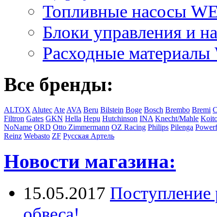
Топливные насосы 
Блоки управления и на
Расходные материал
Все бренды:
ALTOX
Alutec
Ate
AVA
Beru
Bilstein
Boge
Bosch
Brembo
Bremi
C
Filtron
Gates
GKN
Hella
Hepu
Hutchinson
INA
Knecht/Mahle
Koit
NoName
ORD
Otto Zimmermann
OZ Racing
Philips
Pilenga
Powerf
Reinz
Webasto
ZF
Русская Артель
Новости магазина:
15.05.2017
Поступление 
обвеса!