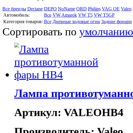
Все бренды
Dectane
DEPO
NoName
ORD
Philips
VAG OE
Valeo
Автомобиль:
Все
VW Amarok
VW T5
VW T5GP
Категория товаров:
Все
Дневные ходовые огни
Задние фонари
Сортировать по
умолчани
Лампа противотуманн
Артикул: VALEOHB4
Производитель: Valeo