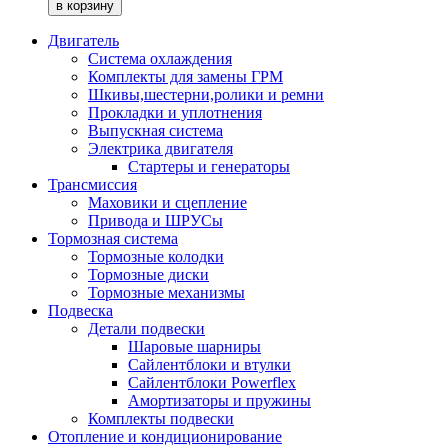
Двигатель
Система охлаждения
Комплекты для замены ГРМ
Шкивы,шестерни,ролики и ремни
Прокладки и уплотнения
Выпускная система
Электрика двигателя
Стартеры и генераторы
Трансмиссия
Маховики и сцепление
Привода и ШРУСы
Тормозная система
Тормозные колодки
Тормозные диски
Тормозные механизмы
Подвеска
Детали подвески
Шаровые шарниры
Сайлентблоки и втулки
Сайлентблоки Powerflex
Амортизаторы и пружины
Комплекты подвески
Отопление и кондиционирование