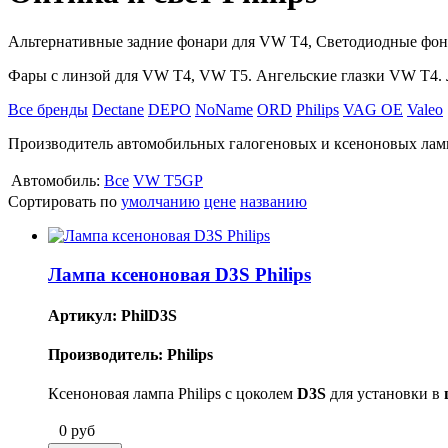
Альтернативные задние фонари для VW T4, Светодиодные фон
Фары с линзой для VW T4, VW T5. Ангельские глазки VW T4.
Все бренды
Dectane
DEPO
NoName
ORD
Philips
VAG OE
Valeo
Производитель автомобильных галогеновых и ксеноновых ламп
Автомобиль:
Все
VW T5GP
Сортировать по
умолчанию
цене
названию
Лампа ксеноновая D3S Philips
Артикул: PhilD3S
Производитель: Philips
Ксеноновая лампа Philips с цоколем
D3S
для установки в
0
руб