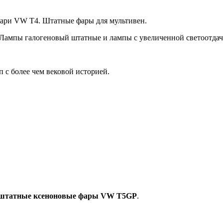
ари VW T4. Штатные фары для мультивен.
 Лампы галогеновый штатные и лампы с увеличенной светоотдач
 с более чем вековой историей.
штатные ксеноновые фары VW T5GP
.