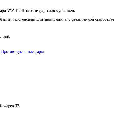
ари VW T4. Штатные фары для мультивен.
 Лампы галогеновый штатные и лампы с увеличенной светоотдач
sland.
Противотуманные фары
kswagen T6