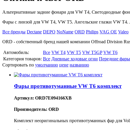
Альтернативные задние фонари для VW T4, Светодиодные фон
Фары с линзой для VW T4, VW T5. Ангельские глазки VW T4.
Все бренды
Dectane
DEPO
NoName
ORD
Philips
VAG OE
Valeo
ORD - собственный бренд нашей компании Offroad Division Rus
Автомобиль:
Все
VW T4
VW T5
VW T5GP
VW T6
Категория товаров:
Все
Дневные ходовые огни
Передние фары
Сортировать по
умолчанию
цене
названию
Фары противотуманные VW T6 комплект
Артикул: ORD7E094166XB
Производитель: ORD
Комплект неоригинальных противотуманных фар для Vol