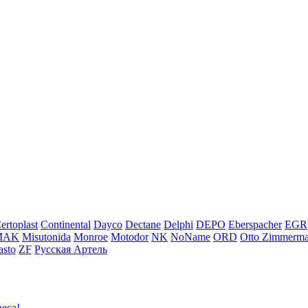
ertoplast
Continental
Dayco
Dectane
Delphi
DEPO
Eberspacher
EGR
MAK
Misutonida
Monroe
Motodor
NK
NoName
ORD
Otto Zimmerm
sto
ZF
Русская Артель
еса!