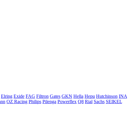
Elring
Exide
FAG
Filtron
Gates
GKN
Hella
Hepu
Hutchinson
INA
ann
OZ Racing
Philips
Pilenga
Powerflex
Q8
Rial
Sachs
SEIKEL