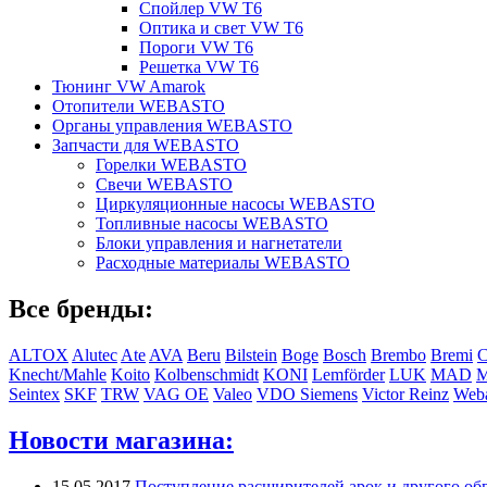
Спойлер VW T6
Оптика и свет VW T6
Пороги VW T6
Решетка VW T6
Тюнинг VW Amarok
Отопители WEBASTO
Органы управления WEBASTO
Запчасти для WEBASTO
Горелки WEBASTO
Свечи WEBASTO
Циркуляционные насосы WEBASTO
Топливные насосы WEBASTO
Блоки управления и нагнетатели
Расходные материалы WEBASTO
Все бренды:
ALTOX
Alutec
Ate
AVA
Beru
Bilstein
Boge
Bosch
Brembo
Bremi
C
Knecht/Mahle
Koito
Kolbenschmidt
KONI
Lemförder
LUK
MAD
Seintex
SKF
TRW
VAG OE
Valeo
VDO Siemens
Victor Reinz
Weba
Новости магазина:
15.05.2017
Поступление расширителей арок и другого обв