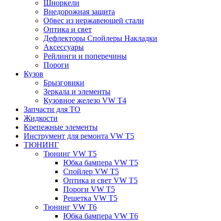
Шноркели
Внедорожная защита
Обвес из нержавеющей стали
Оптика и свет
Дефлекторы Спойлеры Накладки
Аксессуары
Рейлинги и поперечины
Пороги
Кузов
Брызговики
Зеркала и элементы
Кузовное железо VW T4
Запчасти для ТО
Жидкости
Крепежные элементы
Инструмент для ремонта VW T5
ТЮНИНГ
Тюнинг VW T5
Юбка бампера VW T5
Спойлер VW T5
Оптика и свет VW T5
Пороги VW T5
Решетка VW T5
Тюнинг VW T6
Юбка бампера VW T6