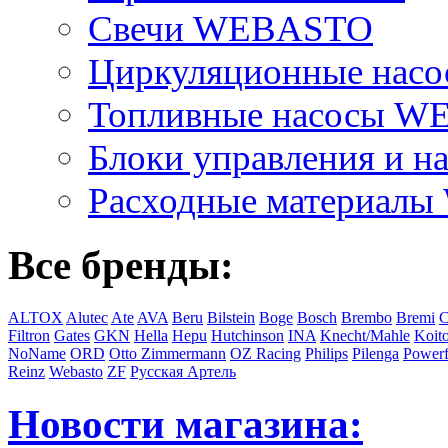
Свечи WEBASTO
Циркуляционные на
Топливные насосы 
Блоки управления и на
Расходные материал
Все бренды:
ALTOX
Alutec
Ate
AVA
Beru
Bilstein
Boge
Bosch
Brembo
Bremi
C
Filtron
Gates
GKN
Hella
Hepu
Hutchinson
INA
Knecht/Mahle
Koit
NoName
ORD
Otto Zimmermann
OZ Racing
Philips
Pilenga
Powerf
Reinz
Webasto
ZF
Русская Артель
Новости магазина: