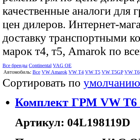
качественные аналоги для 
цен дилеров. Интернет-маг
доставку транспортными к
марок т4, т5, Amarok по вс
Все бренды
Continental
VAG OE
Автомобиль:
Все
VW Amarok
VW T4
VW T5
VW T5GP
VW T6
Сортировать по
умолчани
Комплект ГРМ VW T6
Артикул: 04L198119D