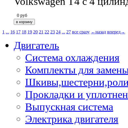
Volkswagen T4 c 4 цилин
0
руб
1
...
16
17
18
19
20
21
22
23
24
...
27
все сразу
←назад
вперед→
Двигатель
Система охлаждения
Комплекты для замен
Шкивы,шестерни,роли
Прокладки и уплотне
Выпускная система
Электрика двигателя