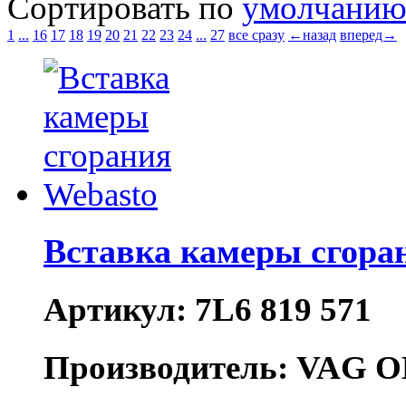
Сортировать по
умолчани
1
...
16
17
18
19
20
21
22
23
24
...
27
все сразу
←назад
вперед→
Вставка камеры сгора
Артикул: 7L6 819 571
Производитель: VAG O