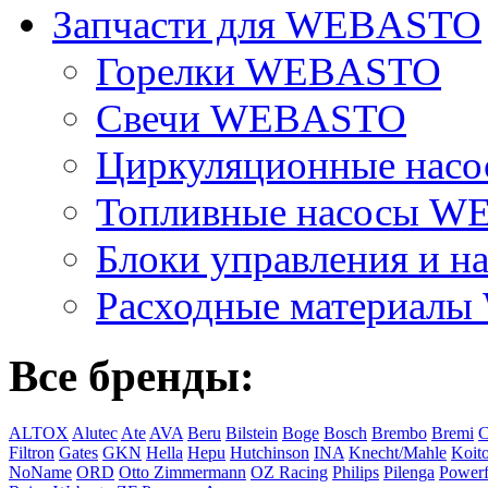
Запчасти для WEBASTO
Горелки WEBASTO
Свечи WEBASTO
Циркуляционные на
Топливные насосы 
Блоки управления и на
Расходные материал
Все бренды:
ALTOX
Alutec
Ate
AVA
Beru
Bilstein
Boge
Bosch
Brembo
Bremi
C
Filtron
Gates
GKN
Hella
Hepu
Hutchinson
INA
Knecht/Mahle
Koit
NoName
ORD
Otto Zimmermann
OZ Racing
Philips
Pilenga
Powerf