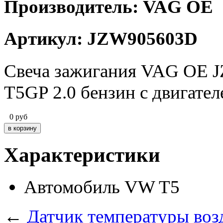
Производитель: VAG OE
Артикул: JZW905603D
Свеча зажигания VAG OE J
T5GP 2.0 бензин c двигате
0
руб
Характеристики
Автомобиль
VW T5
←
Датчик температуры во