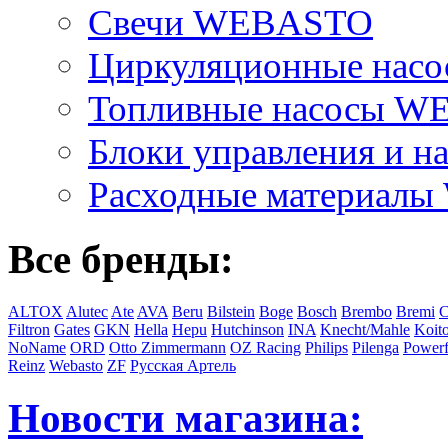
Свечи WEBASTO
Циркуляционные на
Топливные насосы 
Блоки управления и на
Расходные материал
Все бренды:
ALTOX
Alutec
Ate
AVA
Beru
Bilstein
Boge
Bosch
Brembo
Bremi
C
Filtron
Gates
GKN
Hella
Hepu
Hutchinson
INA
Knecht/Mahle
Koit
NoName
ORD
Otto Zimmermann
OZ Racing
Philips
Pilenga
Powerf
Reinz
Webasto
ZF
Русская Артель
Новости магазина: