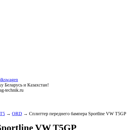
у Беларусь и Казахстан!
g-technik.ru
 T5
→
ORD
→ Сплиттер переднего бампера Sportline VW T5GP
Sportline VW T5GP