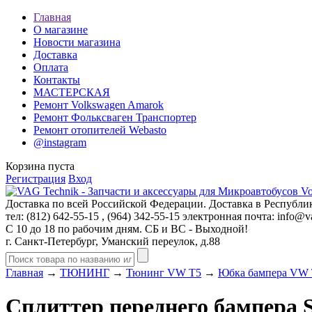
Главная
О магазине
Новости магазина
Доставка
Оплата
Контакты
МАСТЕРСКАЯ
Ремонт Volkswagen Amarok
Ремонт Фольксваген Транспортер
Ремонт отопителей Webasto
@instagram
Корзина пуста
Регистрация
Вход
Доставка по всей Российской Федерации. Доставка в Республик
тел: (812)
642-55-15
, (964)
342-55-15
электронная почта:
info@va
С 10 до 18 по рабочим дням. СБ и ВС - Выходной!
г. Санкт-Петербург, Уманский переулок, д.88
Главная
→
ТЮНИНГ
→
Тюнинг VW T5
→
Юбка бампера VW
Сплиттер переднего бампера 