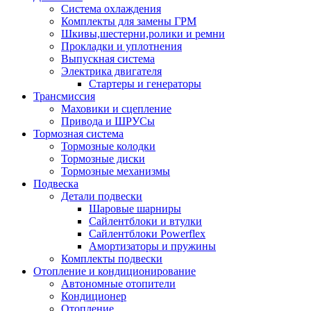
Система охлаждения
Комплекты для замены ГРМ
Шкивы,шестерни,ролики и ремни
Прокладки и уплотнения
Выпускная система
Электрика двигателя
Стартеры и генераторы
Трансмиссия
Маховики и сцепление
Привода и ШРУСы
Тормозная система
Тормозные колодки
Тормозные диски
Тормозные механизмы
Подвеска
Детали подвески
Шаровые шарниры
Сайлентблоки и втулки
Сайлентблоки Powerflex
Амортизаторы и пружины
Комплекты подвески
Отопление и кондиционирование
Автономные отопители
Кондиционер
Отопление