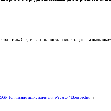
 отопитель. С оргинальным пином и влагозащитным пыльником. 
T5GP
Топливная магистраль для Webasto / Eberspacher
→