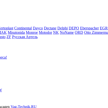
ertoplast
Continental
Dayco
Dectane
Delphi
DEPO
Eberspacher
EGR
MAK
Misutonida
Monroe
Motodor
NK
NoName
ORD
Otto Zimmerm
sto
ZF
Русская Артель
еса!
VW
swagen
Vag-Technik.RU