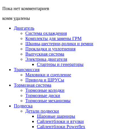
Пока нет комментариев
комм удалены
Двигатель
Система охлаждения
Комплекты для замены ГРМ
Шкивы,шестерни,ролики и ремни
Прокладки и уплотнения
Выпускная система
Электрика двигателя
Стартеры и генераторы
Трансмиссия
Маховики и сцепление
Привода и ШРУСы
Тормозная система
Тормозные колодки
Тормозные диски
Тормозные механизмы
Подвеска
Детали подвески
Шаровые шарниры
Сайлентблоки и втулки
Сайлентблоки Powerflex