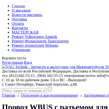
Главная
О магазине
Новости магазина
Доставка
Оплата
Контакты
МАСТЕРСКАЯ
Ремонт Volkswagen Amarok
Ремонт Фольксваген Транспортер
Ремонт отопителей Webasto
@instagram
Корзина пуста
Регистрация
Вход
Доставка по всей Российской Федерации. Доставка в Республик
тел: (812)
642-55-15
, (964)
342-55-15
электронная почта:
info@va
С 10 до 18 по рабочим дням. СБ и ВС - Выходной!
г. Санкт-Петербург, Уманский переулок, д.88
Главная
→
Отопление и кондиционирование
→
Автономные о
Провод WBUS с разъемом для 