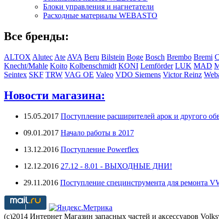
Блоки управления и нагнетатели
Расходные материалы WEBASTO
Все бренды:
ALTOX
Alutec
Ate
AVA
Beru
Bilstein
Boge
Bosch
Brembo
Bremi
C
Knecht/Mahle
Koito
Kolbenschmidt
KONI
Lemförder
LUK
MAD
Seintex
SKF
TRW
VAG OE
Valeo
VDO Siemens
Victor Reinz
Weba
Новости магазина:
15.05.2017
Поступление расширителей арок и другого обв
09.01.2017
Начало работы в 2017
13.12.2016
Поступление Powerflex
12.12.2016
27.12 - 8.01 - ВЫХОДНЫЕ ДНИ!
29.11.2016
Поступление специнструмента для ремонта 
(с)2014 Интернет Магазин запасных частей и аксессуаров Volk