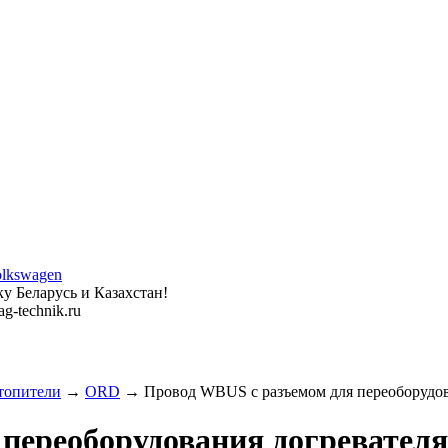
у Беларусь и Казахстан!
g-technik.ru
топители
→
ORD
→ Провод WBUS с разъемом для переоборудов
переоборудования догревателя