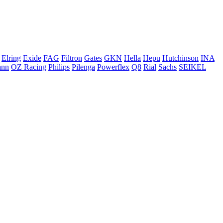
Elring
Exide
FAG
Filtron
Gates
GKN
Hella
Hepu
Hutchinson
INA
ann
OZ Racing
Philips
Pilenga
Powerflex
Q8
Rial
Sachs
SEIKEL