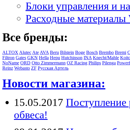
Блоки управления и на
Расходные материал
Все бренды:
ALTOX
Alutec
Ate
AVA
Beru
Bilstein
Boge
Bosch
Brembo
Bremi
C
Filtron
Gates
GKN
Hella
Hepu
Hutchinson
INA
Knecht/Mahle
Koit
NoName
ORD
Otto Zimmermann
OZ Racing
Philips
Pilenga
Powerf
Reinz
Webasto
ZF
Русская Артель
Новости магазина:
15.05.2017
Поступление 
обвеса!