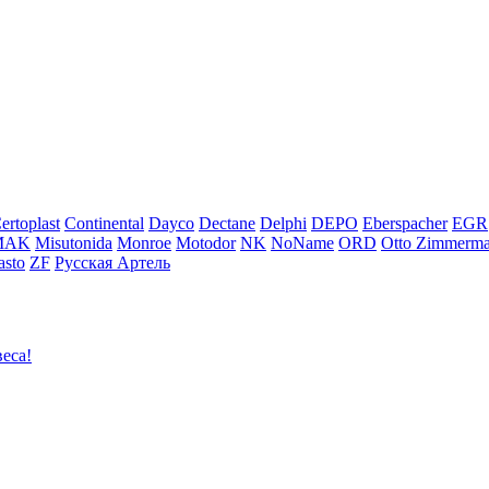
ertoplast
Continental
Dayco
Dectane
Delphi
DEPO
Eberspacher
EGR
MAK
Misutonida
Monroe
Motodor
NK
NoName
ORD
Otto Zimmerm
sto
ZF
Русская Артель
еса!