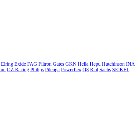
Elring
Exide
FAG
Filtron
Gates
GKN
Hella
Hepu
Hutchinson
INA
ann
OZ Racing
Philips
Pilenga
Powerflex
Q8
Rial
Sachs
SEIKEL