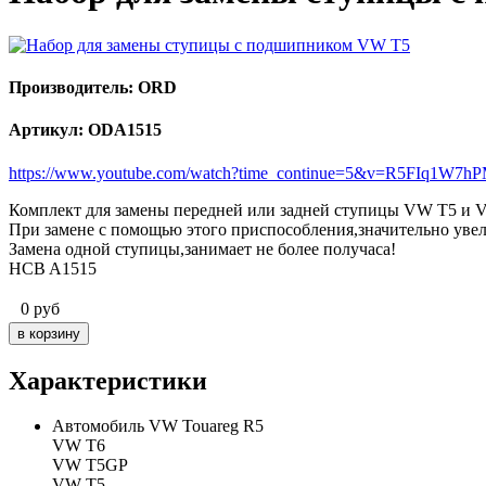
Производитель: ORD
Артикул: ODA1515
https://www.youtube.com/watch?time_continue=5&v=R5FIq1W7h
Комплект для замены передней или задней ступицы VW T5 и V
При замене с помощью этого приспособления,значительно уве
Замена одной ступицы,занимает не более получаса!
HCB A1515
0
руб
Характеристики
Автомобиль
VW Touareg R5
VW T6
VW T5GP
VW T5