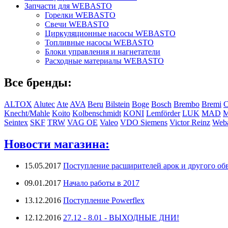
Запчасти для WEBASTO
Горелки WEBASTO
Свечи WEBASTO
Циркуляционные насосы WEBASTO
Топливные насосы WEBASTO
Блоки управления и нагнетатели
Расходные материалы WEBASTO
Все бренды:
ALTOX
Alutec
Ate
AVA
Beru
Bilstein
Boge
Bosch
Brembo
Bremi
C
Knecht/Mahle
Koito
Kolbenschmidt
KONI
Lemförder
LUK
MAD
Seintex
SKF
TRW
VAG OE
Valeo
VDO Siemens
Victor Reinz
Weba
Новости магазина:
15.05.2017
Поступление расширителей арок и другого обв
09.01.2017
Начало работы в 2017
13.12.2016
Поступление Powerflex
12.12.2016
27.12 - 8.01 - ВЫХОДНЫЕ ДНИ!