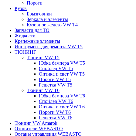
Пороги
Кузов
Брызговики
Зеркала и элементы
Кузовное железо VW T4
Запчасти для ТО
Жидкости
Крепежные элементы
Инструмент для ремонта VW T5
ТЮНИНГ
Тюнинг VW T5
Юбка бампера VW T5
Спойлер VW T5
Оптика и свет VW T5
Пороги VW T5
Решетка VW T5
Тюнинг VW T6
Юбка бампера VW T6
Спойлер VW T6
Оптика и свет VW T6
Пороги VW T6
Решетка VW T6
Тюнинг VW Amarok
Отопители WEBASTO
Органы управления WEBASTO