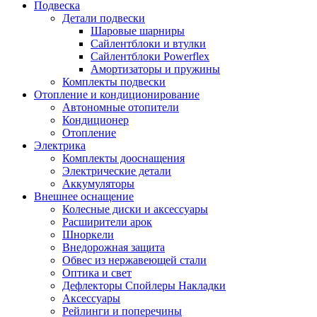
Подвеска
Детали подвески
Шаровые шарниры
Сайлентблоки и втулки
Сайлентблоки Powerflex
Амортизаторы и пружины
Комплекты подвески
Отопление и кондиционирование
Автономные отопители
Кондиционер
Отопление
Электрика
Комплекты дооснащения
Электрические детали
Аккумуляторы
Внешнее оснащение
Колесные диски и аксессуары
Расширители арок
Шноркели
Внедорожная защита
Обвес из нержавеющей стали
Оптика и свет
Дефлекторы Спойлеры Накладки
Аксессуары
Рейлинги и поперечины