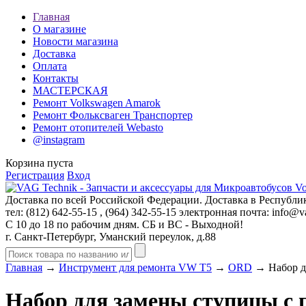
Главная
О магазине
Новости магазина
Доставка
Оплата
Контакты
МАСТЕРСКАЯ
Ремонт Volkswagen Amarok
Ремонт Фольксваген Транспортер
Ремонт отопителей Webasto
@instagram
Корзина пуста
Регистрация
Вход
Доставка по всей Российской Федерации. Доставка в Республик
тел: (812)
642-55-15
, (964)
342-55-15
электронная почта:
info@va
С 10 до 18 по рабочим дням. СБ и ВС - Выходной!
г. Санкт-Петербург, Уманский переулок, д.88
Главная
→
Инструмент для ремонта VW T5
→
ORD
→ Набор д
Набор для замены ступицы с