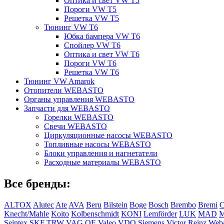
Оптика и свет VW T5
Пороги VW T5
Решетка VW T5
Тюнинг VW T6
Юбка бампера VW T6
Спойлер VW T6
Оптика и свет VW T6
Пороги VW T6
Решетка VW T6
Тюнинг VW Amarok
Отопители WEBASTO
Органы управления WEBASTO
Запчасти для WEBASTO
Горелки WEBASTO
Свечи WEBASTO
Циркуляционные насосы WEBASTO
Топливные насосы WEBASTO
Блоки управления и нагнетатели
Расходные материалы WEBASTO
Все бренды:
ALTOX
Alutec
Ate
AVA
Beru
Bilstein
Boge
Bosch
Brembo
Bremi
C
Knecht/Mahle
Koito
Kolbenschmidt
KONI
Lemförder
LUK
MAD
Seintex
SKF
TRW
VAG OE
Valeo
VDO Siemens
Victor Reinz
Weba