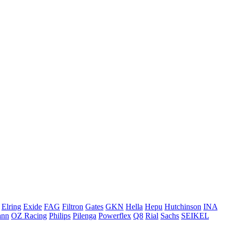
Elring
Exide
FAG
Filtron
Gates
GKN
Hella
Hepu
Hutchinson
INA
ann
OZ Racing
Philips
Pilenga
Powerflex
Q8
Rial
Sachs
SEIKEL