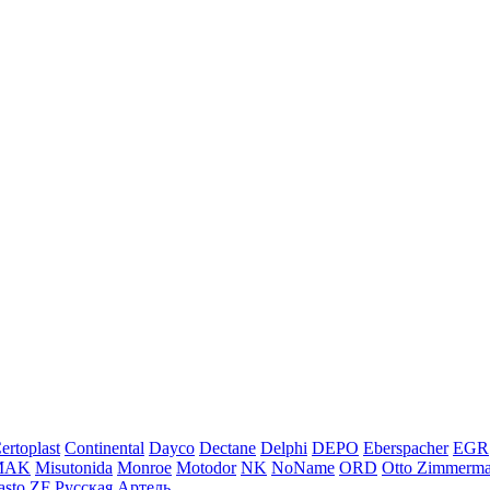
ertoplast
Continental
Dayco
Dectane
Delphi
DEPO
Eberspacher
EGR
MAK
Misutonida
Monroe
Motodor
NK
NoName
ORD
Otto Zimmerm
sto
ZF
Русская Артель