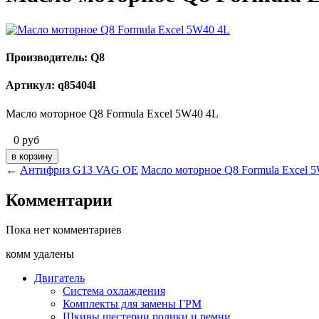
Производитель: Q8
Артикул: q85404l
Масло моторное Q8 Formula Excel 5W40 4L
0
руб
←
Антифриз G13 VAG OE
Масло моторное Q8 Formula Excel 
Комментарии
Пока нет комментариев
комм удалены
Двигатель
Система охлаждения
Комплекты для замены ГРМ
Шкивы,шестерни,ролики и ремни