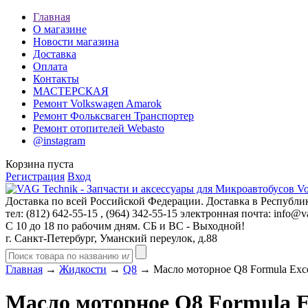
Главная
О магазине
Новости магазина
Доставка
Оплата
Контакты
МАСТЕРСКАЯ
Ремонт Volkswagen Amarok
Ремонт Фольксваген Транспортер
Ремонт отопителей Webasto
@instagram
Корзина пуста
Регистрация
Вход
Доставка по всей Российской Федерации. Доставка в Республик
тел: (812)
642-55-15
, (964)
342-55-15
электронная почта:
info@va
С 10 до 18 по рабочим дням. СБ и ВС - Выходной!
г. Санкт-Петербург, Уманский переулок, д.88
Главная
→
Жидкости
→
Q8
→ Масло моторное Q8 Formula Exc
Масло моторное Q8 Formula E