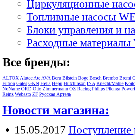
Циркуляционные на
Топливные насосы 
Блоки управления и на
Расходные материал
Все бренды:
ALTOX
Alutec
Ate
AVA
Beru
Bilstein
Boge
Bosch
Brembo
Bremi
C
Filtron
Gates
GKN
Hella
Hepu
Hutchinson
INA
Knecht/Mahle
Koit
NoName
ORD
Otto Zimmermann
OZ Racing
Philips
Pilenga
Powerf
Reinz
Webasto
ZF
Русская Артель
Новости магазина:
15.05.2017
Поступление 