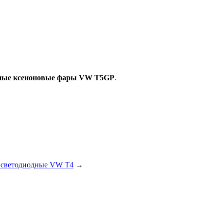
ные ксеноновые фары VW T5GP
.
 светодиодные VW T4
→