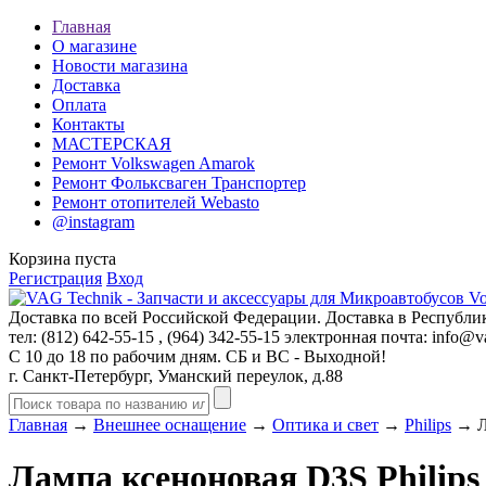
Главная
О магазине
Новости магазина
Доставка
Оплата
Контакты
МАСТЕРСКАЯ
Ремонт Volkswagen Amarok
Ремонт Фольксваген Транспортер
Ремонт отопителей Webasto
@instagram
Корзина пуста
Регистрация
Вход
Доставка по всей Российской Федерации. Доставка в Республик
тел: (812)
642-55-15
, (964)
342-55-15
электронная почта:
info@va
С 10 до 18 по рабочим дням. СБ и ВС - Выходной!
г. Санкт-Петербург, Уманский переулок, д.88
Главная
→
Внешнее оснащение
→
Оптика и свет
→
Philips
→ Ла
Лампа ксеноновая D3S Philips