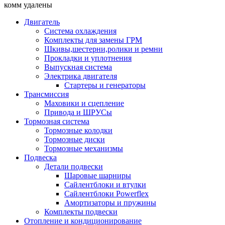
комм удалены
Двигатель
Система охлаждения
Комплекты для замены ГРМ
Шкивы,шестерни,ролики и ремни
Прокладки и уплотнения
Выпускная система
Электрика двигателя
Стартеры и генераторы
Трансмиссия
Маховики и сцепление
Привода и ШРУСы
Тормозная система
Тормозные колодки
Тормозные диски
Тормозные механизмы
Подвеска
Детали подвески
Шаровые шарниры
Сайлентблоки и втулки
Сайлентблоки Powerflex
Амортизаторы и пружины
Комплекты подвески
Отопление и кондиционирование