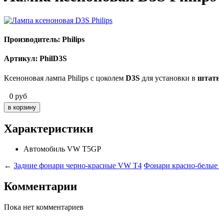
Производитель: Philips
Артикул: PhilD3S
Ксеноновая лампа Philips с цоколем
D3S
для установки в
штат
0
руб
Характеристики
Автомобиль
VW T5GP
←
Задние фонари черно-красные VW T4
Фонари красно-белые
Комментарии
Пока нет комментариев