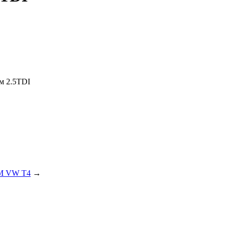
м 2.5TDI
РМ VW T4
→