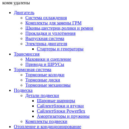
комм удалены
Двигатель
Система охлаждения
Комплекты для замены ГРМ
Шкивы,шестерни,ролики и ремни
Прокладки и уплотнения
Выпускная система
Электрика двигателя
Стартеры и генераторы
Трансмиссия
Маховики и сцепление
Привода и ШРУСы
Тормозная система
Тормозные колодки
Тормозные диски
Тормозные механизмы
Подвеска
Детали подвески
Шаровые шарниры
Сайлентблоки и втулки
Сайлентблоки Powerflex
Амортизаторы и пружины
Комплекты подвески
Отопление и кондиционирование