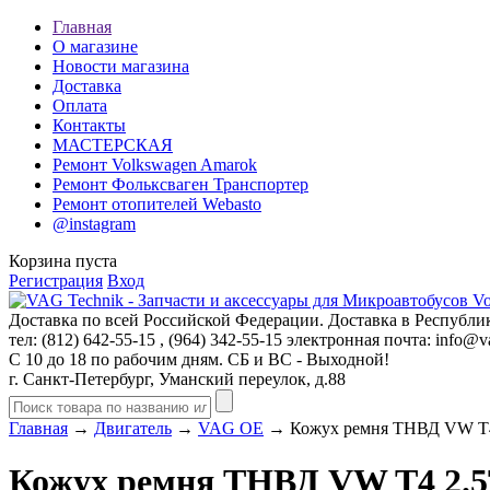
Главная
О магазине
Новости магазина
Доставка
Оплата
Контакты
МАСТЕРСКАЯ
Ремонт Volkswagen Amarok
Ремонт Фольксваген Транспортер
Ремонт отопителей Webasto
@instagram
Корзина пуста
Регистрация
Вход
Доставка по всей Российской Федерации. Доставка в Республик
тел: (812)
642-55-15
, (964)
342-55-15
электронная почта:
info@va
С 10 до 18 по рабочим дням. СБ и ВС - Выходной!
г. Санкт-Петербург, Уманский переулок, д.88
Главная
→
Двигатель
→
VAG OE
→ Кожух ремня ТНВД VW T4
Кожух ремня ТНВД VW T4 2.