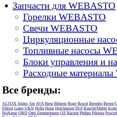
Запчасти для WEBASTO
Горелки WEBASTO
Свечи WEBASTO
Циркуляционные на
Топливные насосы 
Блоки управления и на
Расходные материал
Все бренды:
ALTOX
Alutec
Ate
AVA
Beru
Bilstein
Boge
Bosch
Brembo
Bremi
C
Filtron
Gates
GKN
Hella
Hepu
Hutchinson
INA
Knecht/Mahle
Koit
NoName
ORD
Otto Zimmermann
OZ Racing
Philips
Pilenga
Powerf