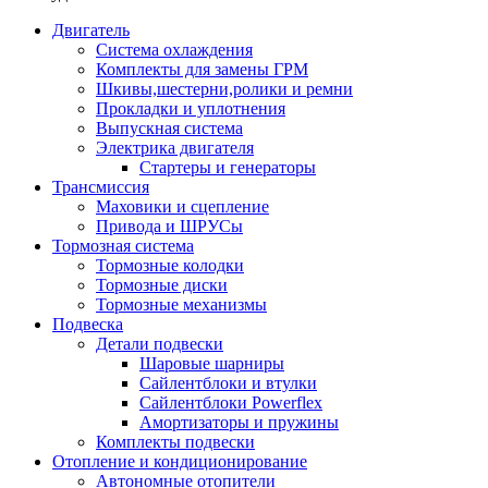
Двигатель
Система охлаждения
Комплекты для замены ГРМ
Шкивы,шестерни,ролики и ремни
Прокладки и уплотнения
Выпускная система
Электрика двигателя
Стартеры и генераторы
Трансмиссия
Маховики и сцепление
Привода и ШРУСы
Тормозная система
Тормозные колодки
Тормозные диски
Тормозные механизмы
Подвеска
Детали подвески
Шаровые шарниры
Сайлентблоки и втулки
Сайлентблоки Powerflex
Амортизаторы и пружины
Комплекты подвески
Отопление и кондиционирование
Автономные отопители