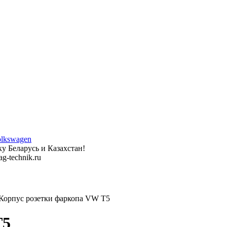
у Беларусь и Казахстан!
g-technik.ru
орпус розетки фаркопа VW T5
T5