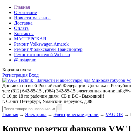
Главная
О магазине
Новости магазина
Доставка
Оплата
Контакты
МАСТЕРСКАЯ
Ремонт Volkswagen Amarok
Ремонт Фольксваген Транспортер
Ремонт отопителей Webasto
@instagram
Корзина пуста
Регистрация
Вход
Доставка по всей Российской Федерации. Доставка в Республик
тел: (812)
642-55-15
, (964)
342-55-15
электронная почта:
info@va
С 10 до 18 по рабочим дням. СБ и ВС - Выходной!
г. Санкт-Петербург, Уманский переулок, д.88
Главная
→
Электрика
→
Электрические детали
→
VAG OE
→ К
Корпус розетки фаркопа VW 