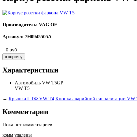
Производитель: VAG OE
Артикул: 7H0945505A
0
руб
Характеристики
Автомобиль
VW T5GP
VW T5
←
Крышка ПТФ VW T4
Кнопка аварийной сигнализации VW 
Комментарии
Пока нет комментариев
комм удалены