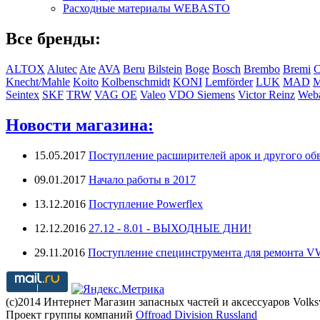
Расходные материалы WEBASTO
Все бренды:
ALTOX
Alutec
Ate
AVA
Beru
Bilstein
Boge
Bosch
Brembo
Bremi
C
Knecht/Mahle
Koito
Kolbenschmidt
KONI
Lemförder
LUK
MAD
Seintex
SKF
TRW
VAG OE
Valeo
VDO Siemens
Victor Reinz
Weba
Новости магазина:
15.05.2017
Поступление расширителей арок и другого обв
09.01.2017
Начало работы в 2017
13.12.2016
Поступление Powerflex
12.12.2016
27.12 - 8.01 - ВЫХОДНЫЕ ДНИ!
29.11.2016
Поступление специнструмента для ремонта 
(с)2014 Интернет Магазин запасных частей и аксессуаров Volk
Проект группы компаний
Offroad Division Russland