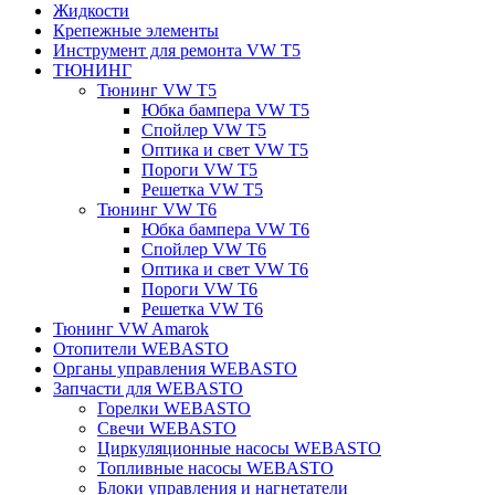
Жидкости
Крепежные элементы
Инструмент для ремонта VW T5
ТЮНИНГ
Тюнинг VW T5
Юбка бампера VW T5
Спойлер VW T5
Оптика и свет VW T5
Пороги VW T5
Решетка VW T5
Тюнинг VW T6
Юбка бампера VW T6
Спойлер VW T6
Оптика и свет VW T6
Пороги VW T6
Решетка VW T6
Тюнинг VW Amarok
Отопители WEBASTO
Органы управления WEBASTO
Запчасти для WEBASTO
Горелки WEBASTO
Свечи WEBASTO
Циркуляционные насосы WEBASTO
Топливные насосы WEBASTO
Блоки управления и нагнетатели