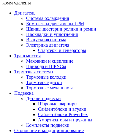
комм удалены
Двигатель
Система охлаждения
Комплекты для замены ГРМ
Шкивы,шестерни,ролики и ремни
Прокладки и уплотнения
Выпускная система
Электрика двигателя
Стартеры и генераторы
Трансмиссия
Маховики и сцепление
Привода и ШРУСы
Тормозная система
Тормозные колодки
Тормозные диски
Тормозные механизмы
Подвеска
Детали подвески
Шаровые шарниры
Сайлентблоки и втулки
Сайлентблоки Powerflex
Амортизаторы и пружины
Комплекты подвески
Отопление и кондиционирование