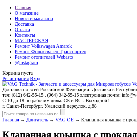
Главная
О магазине
Новости магазина
Доставка
Оплата
Контакты
МАСТЕРСКАЯ
Ремонт Volkswagen Amarok
Ремонт Фольксваген Транспортер
Ремонт отопителей Webasto
@instagram
Корзина пуста
Регистрация
Вход
Доставка по всей Российской Федерации. Доставка в Республик
тел: (812)
642-55-15
, (964)
342-55-15
электронная почта:
info@va
С 10 до 18 по рабочим дням. СБ и ВС - Выходной!
г. Санкт-Петербург, Уманский переулок, д.88
Главная
→
Двигатель
→
VAG OE
→ Клапанная крышка с прок
Клапанная крышка с проклад