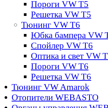
Пороги VW T5
Решетка VW T5
Тюнинг VW T6
Юбка бампера VW 
Спойлер VW T6
Оптика и свет VW 
Пороги VW T6
Решетка VW T6
Тюнинг VW Amarok
Отопители WEBASTO
Органы управления W