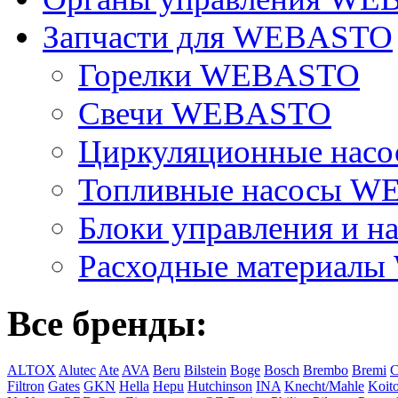
Запчасти для WEBASTO
Горелки WEBASTO
Свечи WEBASTO
Циркуляционные на
Топливные насосы 
Блоки управления и на
Расходные материал
Все бренды:
ALTOX
Alutec
Ate
AVA
Beru
Bilstein
Boge
Bosch
Brembo
Bremi
C
Filtron
Gates
GKN
Hella
Hepu
Hutchinson
INA
Knecht/Mahle
Koit