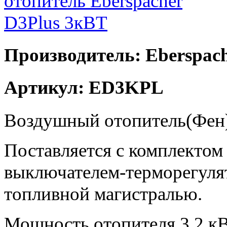
Производитель: Eberspac
Артикул: ED3KPL
Воздушный
отопитель
(
Фен
Поставляется с комплектом
выключателем-тер
морегуля
топливной магистралью.
Мощность отопителя 3,2 кВ