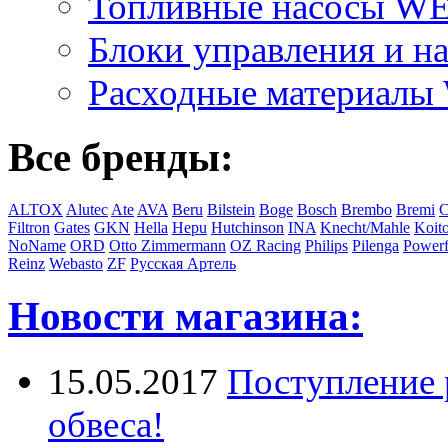
Топливные насосы 
Блоки управления и на
Расходные материал
Все бренды:
ALTOX
Alutec
Ate
AVA
Beru
Bilstein
Boge
Bosch
Brembo
Bremi
C
Filtron
Gates
GKN
Hella
Hepu
Hutchinson
INA
Knecht/Mahle
Koit
NoName
ORD
Otto Zimmermann
OZ Racing
Philips
Pilenga
Powerf
Reinz
Webasto
ZF
Русская Артель
Новости магазина:
15.05.2017
Поступление 
обвеса!