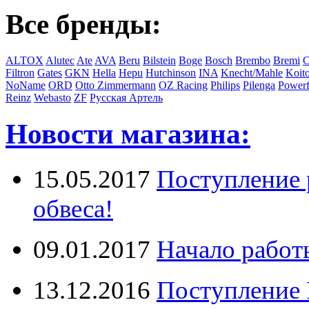
Все бренды:
ALTOX
Alutec
Ate
AVA
Beru
Bilstein
Boge
Bosch
Brembo
Bremi
C
Filtron
Gates
GKN
Hella
Hepu
Hutchinson
INA
Knecht/Mahle
Koit
NoName
ORD
Otto Zimmermann
OZ Racing
Philips
Pilenga
Powerf
Reinz
Webasto
ZF
Русская Артель
Новости магазина:
15.05.2017
Поступление 
обвеса!
09.01.2017
Начало работ
13.12.2016
Поступление 