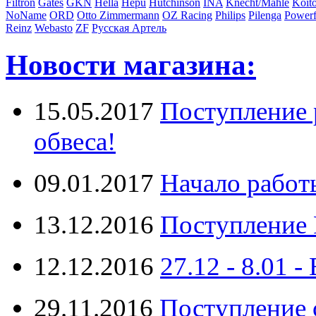
Filtron
Gates
GKN
Hella
Hepu
Hutchinson
INA
Knecht/Mahle
Koit
NoName
ORD
Otto Zimmermann
OZ Racing
Philips
Pilenga
Powerf
Reinz
Webasto
ZF
Русская Артель
Новости магазина:
15.05.2017
Поступление 
обвеса!
09.01.2017
Начало работ
13.12.2016
Поступление 
12.12.2016
27.12 - 8.0
29.11.2016
Поступление 