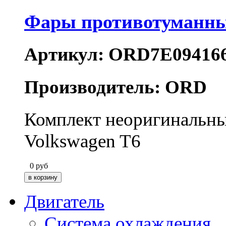
Фары противотуманны
Артикул: ORD7E09416
Производитель: ORD
Комплект неоригинальны
Volkswagen T6
0
руб
Двигатель
Система охлаждения