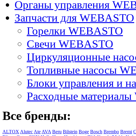
Органы управления W
Запчасти для WEBASTO
Горелки WEBASTO
Свечи WEBASTO
Циркуляционные на
Топливные насосы 
Блоки управления и на
Расходные материал
Все бренды:
ALTOX
Alutec
Ate
AVA
Beru
Bilstein
Boge
Bosch
Brembo
Bremi
C