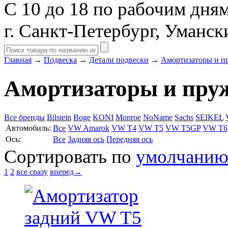
С 10 до 18 по рабочим дня
г. Санкт-Петербург, Уманск
Главная
→
Подвеска
→
Детали подвески
→
Амортизаторы и 
Амортизаторы и пр
Все бренды
Bilstein
Boge
KONI
Monroe
NoName
Sachs
SEIKEL
Автомобиль:
Все
VW Amarok
VW T4
VW T5
VW T5GP
VW T6
Ось:
Все
Задняя ось
Передняя ось
Сортировать по
умолчани
1
2
все сразу
вперед→