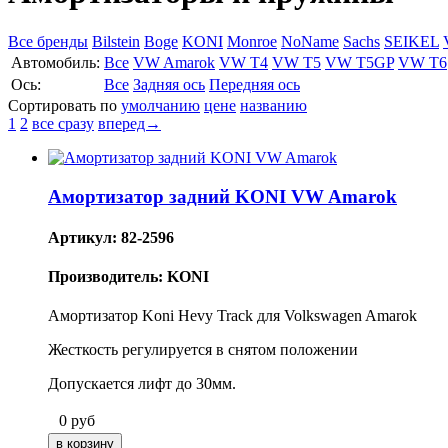
Все бренды
Bilstein
Boge
KONI
Monroe
NoName
Sachs
SEIKEL
Автомобиль:
Все
VW Amarok
VW T4
VW T5
VW T5GP
VW T6
Ось:
Все
Задняя ось
Передняя ось
Сортировать по
умолчанию
цене
названию
1
2
все сразу
вперед→
Амортизатор задний KONI VW Amarok
Артикул: 82-2596
Производитель: KONI
Амортизатор Koni Hevy Track для Volkswagen Amarok
Жесткость регулируется в снятом положении
Допускается лифт до 30мм.
0
руб