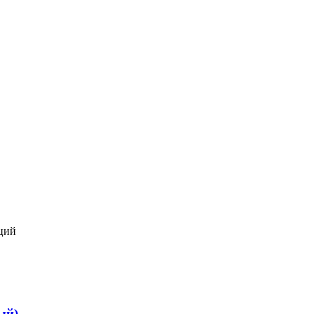
ций
ый)