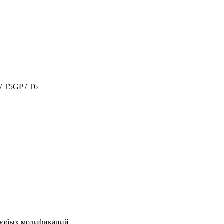
/ T5GP / T6
 любых модификаций.