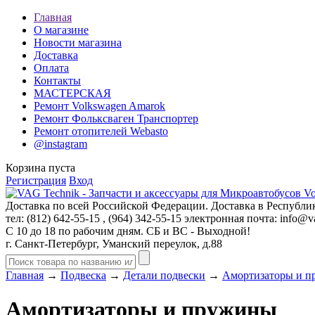
Главная
О магазине
Новости магазина
Доставка
Оплата
Контакты
МАСТЕРСКАЯ
Ремонт Volkswagen Amarok
Ремонт Фольксваген Транспортер
Ремонт отопителей Webasto
@instagram
Корзина пуста
Регистрация
Вход
Доставка по всей Российской Федерации. Доставка в Республик
тел: (812)
642-55-15
, (964)
342-55-15
электронная почта:
info@va
С 10 до 18 по рабочим дням. СБ и ВС - Выходной!
г. Санкт-Петербург, Уманский переулок, д.88
Главная
→
Подвеска
→
Детали подвески
→
Амортизаторы и 
Амортизаторы и пружины