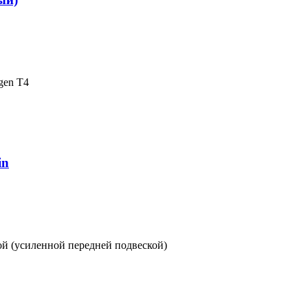
gen T4
in
ой (усиленной передней подвеской)