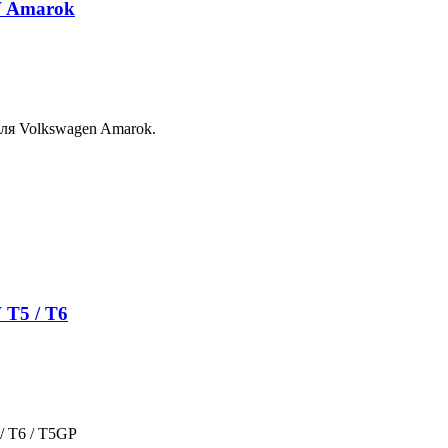
W Amarok
ля Volkswagen Amarok.
T5 / T6
/ T6 / T5GP