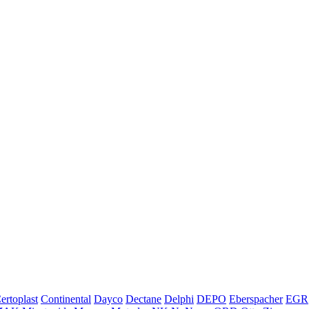
ertoplast
Continental
Dayco
Dectane
Delphi
DEPO
Eberspacher
EGR