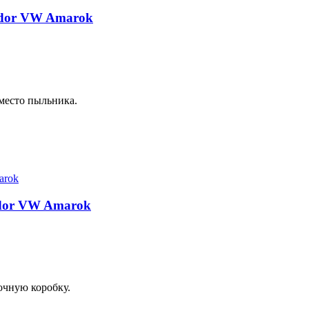
odor VW Amarok
место пыльника.
dor VW Amarok
очную коробку.