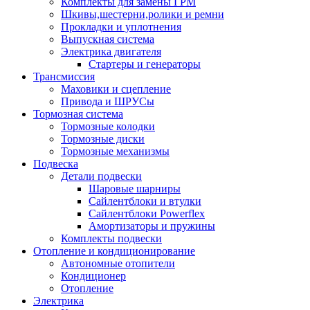
Комплекты для замены ГРМ
Шкивы,шестерни,ролики и ремни
Прокладки и уплотнения
Выпускная система
Электрика двигателя
Стартеры и генераторы
Трансмиссия
Маховики и сцепление
Привода и ШРУСы
Тормозная система
Тормозные колодки
Тормозные диски
Тормозные механизмы
Подвеска
Детали подвески
Шаровые шарниры
Сайлентблоки и втулки
Сайлентблоки Powerflex
Амортизаторы и пружины
Комплекты подвески
Отопление и кондиционирование
Автономные отопители
Кондиционер
Отопление
Электрика