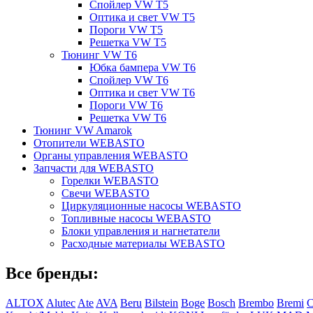
Спойлер VW T5
Оптика и свет VW T5
Пороги VW T5
Решетка VW T5
Тюнинг VW T6
Юбка бампера VW T6
Спойлер VW T6
Оптика и свет VW T6
Пороги VW T6
Решетка VW T6
Тюнинг VW Amarok
Отопители WEBASTO
Органы управления WEBASTO
Запчасти для WEBASTO
Горелки WEBASTO
Свечи WEBASTO
Циркуляционные насосы WEBASTO
Топливные насосы WEBASTO
Блоки управления и нагнетатели
Расходные материалы WEBASTO
Все бренды:
ALTOX
Alutec
Ate
AVA
Beru
Bilstein
Boge
Bosch
Brembo
Bremi
C