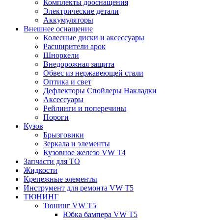
Комплекты дооснащения
Электрические детали
Аккумуляторы
Внешнее оснащение
Колесные диски и аксессуары
Расширители арок
Шноркели
Внедорожная защита
Обвес из нержавеющей стали
Оптика и свет
Дефлекторы Спойлеры Накладки
Аксессуары
Рейлинги и поперечины
Пороги
Кузов
Брызговики
Зеркала и элементы
Кузовное железо VW T4
Запчасти для ТО
Жидкости
Крепежные элементы
Инструмент для ремонта VW T5
ТЮНИНГ
Тюнинг VW T5
Юбка бампера VW T5