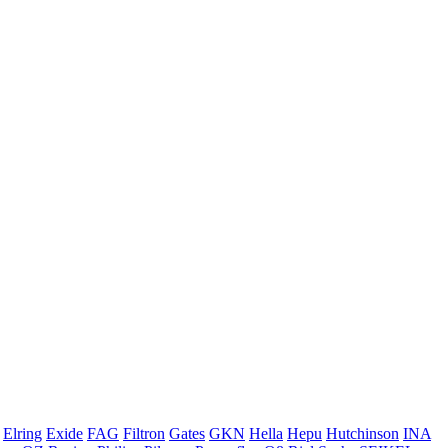
Elring
Exide
FAG
Filtron
Gates
GKN
Hella
Hepu
Hutchinson
INA