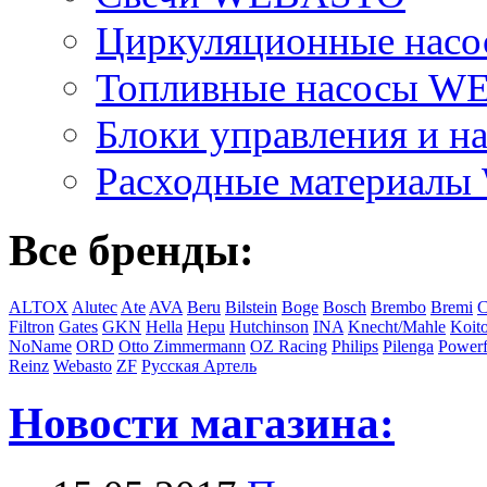
Циркуляционные на
Топливные насосы 
Блоки управления и на
Расходные материал
Все бренды:
ALTOX
Alutec
Ate
AVA
Beru
Bilstein
Boge
Bosch
Brembo
Bremi
C
Filtron
Gates
GKN
Hella
Hepu
Hutchinson
INA
Knecht/Mahle
Koit
NoName
ORD
Otto Zimmermann
OZ Racing
Philips
Pilenga
Powerf
Reinz
Webasto
ZF
Русская Артель
Новости магазина: