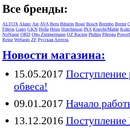
Все бренды:
ALTOX
Alutec
Ate
AVA
Beru
Bilstein
Boge
Bosch
Brembo
Bremi
C
Filtron
Gates
GKN
Hella
Hepu
Hutchinson
INA
Knecht/Mahle
Koit
NoName
ORD
Otto Zimmermann
OZ Racing
Philips
Pilenga
Powerf
Reinz
Webasto
ZF
Русская Артель
Новости магазина:
15.05.2017
Поступление 
обвеса!
09.01.2017
Начало работ
13.12.2016
Поступление 